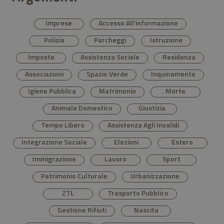
Imprese
Accesso All'informazione
Polizia
Parcheggi
Istruzione
Imposte
Assistenza Sociale
Residenza
Associazioni
Spazio Verde
Inquinamento
Igiene Pubblica
Matrimonio
Morte
Animale Domestico
Giustizia
Tempo Libero
Assistenza Agli Invalidi
Integrazione Sociale
Elezioni
Estero
Immigrazione
Lavoro
Sport
Patrimonio Culturale
Urbanizzazione
ZTL
Trasporto Pubblico
Gestione Rifiuti
Nascita