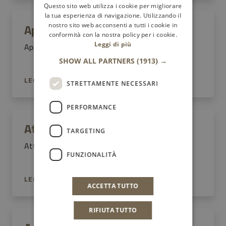
Questo sito web utilizza i cookie per migliorare
la tua esperienza di navigazione. Utilizzando il
Appalti pubblici
nostro sito web acconsenti a tutti i cookie in
conformità con la nostra policy per i cookie.
Leggi di più
Appalti pubblici
SHOW ALL PARTNERS
(1913) →
LEGGI DI PIÙ
STRETTAMENTE NECESSARI
PERFORMANCE
Attività produttive e commercio
TARGETING
Attività produttive e commercio
FUNZIONALITÀ
LEGGI DI PIÙ
ACCETTA TUTTO
RIFIUTA TUTTO