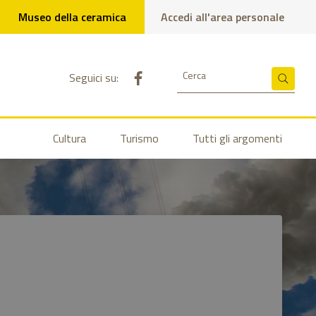
Museo della ceramica
Accedi all'area personale
Pagina Facebook del comune
Cerca
Seguici su:
Cerca
Cultura
Turismo
Tutti gli argomenti