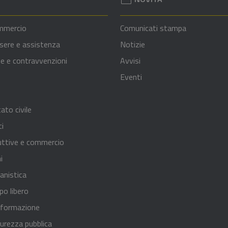
mmercio
Comunicati stampa
sere e assistenza
Notizie
nze e contravvenzioni
Avvisi
Eventi
ato civile
ci
uttive e commercio
i
anistica
po libero
 formazione
curezza pubblica