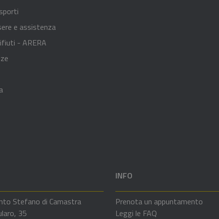
sporti
sere e assistenza
ifiuti - ARERA
nze
a
INFO
nto Stefano di Camastra
Prenota un appuntamento
ularo, 35
Leggi le FAQ