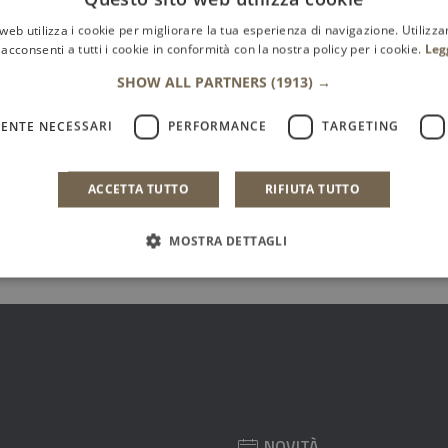
web utilizza i cookie per migliorare la tua esperienza di navigazione. Utilizza
 sono chiare le informazioni su quest
acconsenti a tutti i cookie in conformità con la nostra policy per i cookie.
Leg
?
SHOW ALL PARTNERS
(1913) →
stelle la pagina
ENTE NECESSARI
PERFORMANCE
TARGETING
le su 5
stelle su 5
a 3 stelle su 5
aluta 4 stelle su 5
Valuta 5 stelle su 5
ACCETTA TUTTO
RIFIUTA TUTTO
MOSTRA DETTAGLI
NOVITÀ