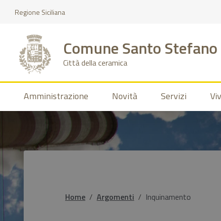
Vai al menu principale
Vai al contenuto principale
Vai al footer
Regione Siciliana
Comune Santo Stefano 
Città della ceramica
Amministrazione
Novità
Servizi
Vi
Home
Argomenti
Inquinamento