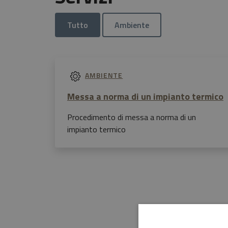
Tutto
Ambiente
AMBIENTE
Messa a norma di un impianto termico
Procedimento di messa a norma di un
impianto termico