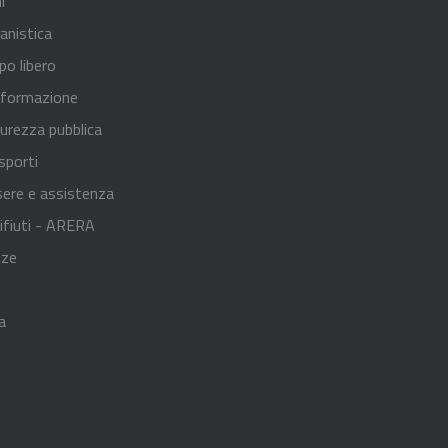
i
anistica
po libero
 formazione
curezza pubblica
sporti
sere e assistenza
ifiuti - ARERA
nze
a