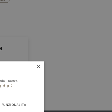
a
×
ndo il nostro
gi di più
FUNZIONALITÀ