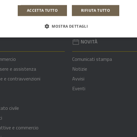
ACCETTA TUTTO
RIFIUTA TUTTO
MOSTRA DETTAGLI
NOVITÀ
mmercio
Comunicati stampa
sere e assistenza
Notizie
nze e contravvenzioni
Avvisi
Eventi
ato civile
ci
uttive e commercio