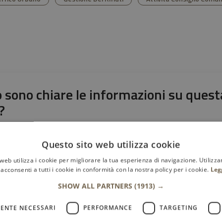
 sono chiare le informazioni su quest
?
stelle la pagina
Questo sito web utilizza cookie
le su 5
stelle su 5
a 3 stelle su 5
aluta 4 stelle su 5
Valuta 5 stelle su 5
web utilizza i cookie per migliorare la tua esperienza di navigazione. Utilizza
acconsenti a tutti i cookie in conformità con la nostra policy per i cookie.
Leg
SHOW ALL PARTNERS
(1913) →
ENTE NECESSARI
PERFORMANCE
TARGETING