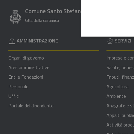
Comune Santo Stefano di Camastra
Città della ceramica
AMMINISTRAZIONE
SERVIZI
Organi di governo
Imprese e co
Aree amministrative
Salute, benes
Enti e Fondazioni
Tributi, fina
Personale
Agricoltura
Uffici
Ambiente
Portale del dipendente
Anagrafe e st
Appalti pubbli
Attività prod