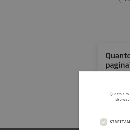
Quanto
pagina
Valuta da 1 a 5 
Valuta 1 stel
Valuta 2 
Valut
V
Questo sito 
sito web 
STRETTAM