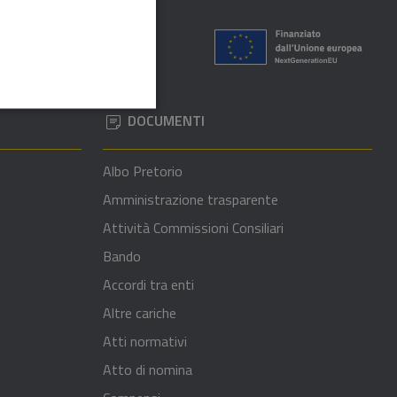
DOCUMENTI
Albo Pretorio
Amministrazione trasparente
Attività Commissioni Consiliari
Bando
Accordi tra enti
Altre cariche
Atti normativi
Atto di nomina