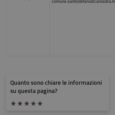
comune.santostefanodicamastra.me
Quanto sono chiare le informazioni
su questa pagina?
Valuta da 1 a 5 stelle la pagina
Valuta 1 stelle su 5
Valuta 2 stelle su 5
Valuta 3 stelle su 5
Valuta 4 stelle su 5
Valuta 5 stelle su 5