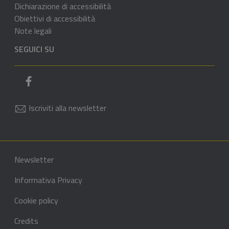
Dichiarazione di accessibilità
Obiettivi di accessibilità
Note legali
SEGUICI SU
Pagina Facebook del comune
Iscriviti alla newsletter
Sezione Link di servizio
Sezione Link Utili
Newsletter
Informativa Privacy
Cookie policy
Credits