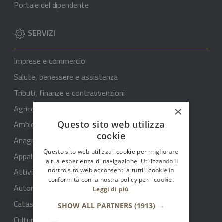
Portale del dipendente
SERVIZI
Imprese e commercio
Salute, benessere e assistenza
Tributi, finanze e contravvenzioni
Agricoltura
×
Ambiente
Questo sito web utilizza
cookie
Anagrafe e stato civile
Questo sito web utilizza i cookie per migliorare
Appalti pubblici
la tua esperienza di navigazione. Utilizzando il
Attività produttive e commercio
nostro sito web acconsenti a tutti i cookie in
conformità con la nostra policy per i cookie.
Autorizzazioni
Leggi di più
Catasto e urbanistica
SHOW ALL PARTNERS
(1913) →
Cultura e tempo libero