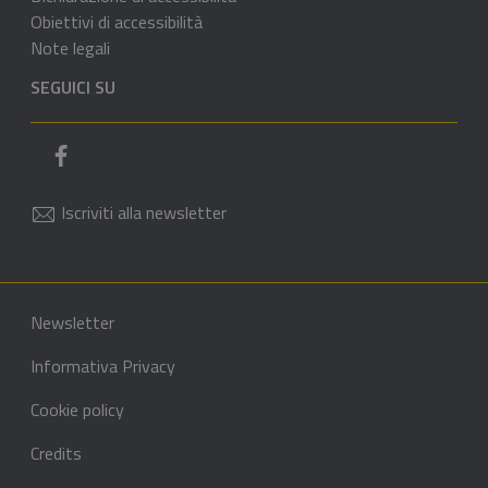
Obiettivi di accessibilità
Note legali
SEGUICI SU
Pagina Facebook del comune
Iscriviti alla newsletter
Sezione Link di servizio
Sezione Link Utili
Newsletter
Informativa Privacy
Cookie policy
Credits