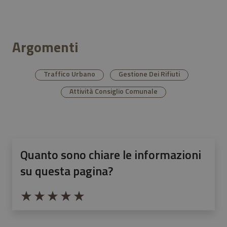
Argomenti
Traffico Urbano
Gestione Dei Rifiuti
Attività Consiglio Comunale
Quanto sono chiare le informazioni
su questa pagina?
Valuta da 1 a 5 stelle la pagina
Valuta 1 stelle su 5
Valuta 2 stelle su 5
Valuta 3 stelle su 5
Valuta 4 stelle su 5
Valuta 5 stelle su 5