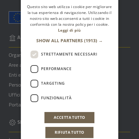
Questo sito web utilizza i cookie per migliorare
la tua esperienza di navigazione. Utilizzando il
nostro sito web acconsenti a tutti i cookie in
conformità con la nostra policy per i cookie.
Leggi di più
AMMINISTRAZIONE
SHOW ALL PARTNERS
(1913) →
Organi di governo
STRETTAMENTE NECESSARI
Aree amministrative
PERFORMANCE
Enti e Fondazioni
TARGETING
Personale
Uffici
FUNZIONALITÀ
Portale del dipendente
ACCETTA TUTTO
SERVIZI
RIFIUTA TUTTO