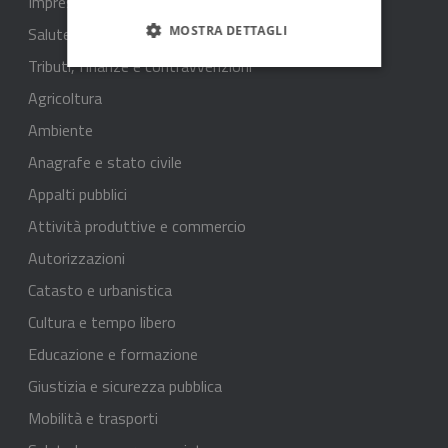
Imprese e commercio
MOSTRA DETTAGLI
Salute, benessere e assistenza
Tributi, finanze e contravvenzioni
Agricoltura
Ambiente
Anagrafe e stato civile
Appalti pubblici
Attività produttive e commercio
Autorizzazioni
Catasto e urbanistica
Cultura e tempo libero
Educazione e formazione
Giustizia e sicurezza pubblica
Mobilità e trasporti