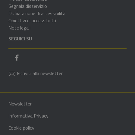
Segnala disservizio
Dichiarazione di accessibilità
Obiettivi di accessibilità
Note legali
SEGUICI SU
Pagina Facebook del comune
Iscriviti alla newsletter
Sezione Link di servizio
Sezione Link Utili
Newsletter
Informativa Privacy
Cookie policy