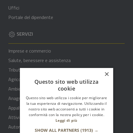
Uffici
Portale del dipendente
SERVIZI
Imprese e commercio
Salute, benessere e assistenza
Tributi, finanze e contravvenzioni
×
Agricoltura
Questo sito web utilizza
cookie
Ambiente
Anagrafe e stato civile
Questo sito web utilizza i cookie per migliorare
la tua esperienza di navigazione. Utilizzando il
Appalti pubblici
nostro sito web acconsenti a tutti i cookie in
conformità con la nostra policy per i cookie.
Attività produttive e commercio
Leggi di più
Autorizzazioni
SHOW ALL PARTNERS
(1913) →