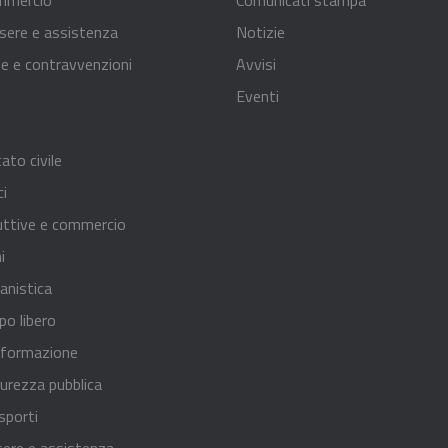
sere e assistenza
Notizie
nze e contravvenzioni
Avvisi
Eventi
ato civile
ci
uttive e commercio
i
anistica
po libero
 formazione
curezza pubblica
sporti
sere e assistenza