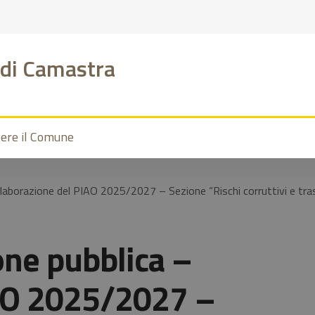
di Camastra
vere il Comune
Elaborazione del PIAO 2025/2027 – Sezione “Rischi corruttivi e tr
one pubblica –
IAO 2025/2027 –