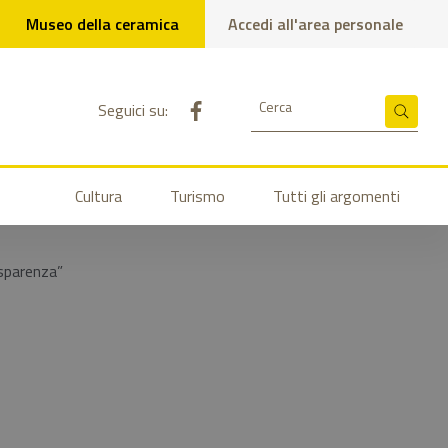
Museo della ceramica
Accedi all'area personale
Pagina Facebook del comune
Cerca
Seguici su:
Cerca
Cultura
Turismo
Tutti gli argomenti
asparenza”