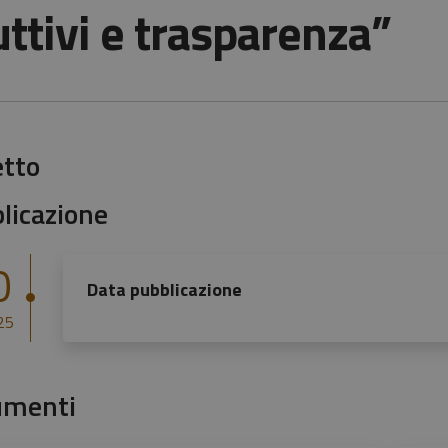
ttivi e trasparenza”
tto
licazione
0
Data pubblicazione
25
umenti