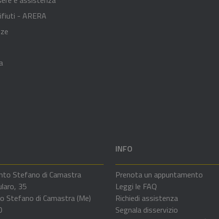
ifiuti - ARERA
nze
a
INFO
nto Stefano di Camastra
Prenota un appuntamento
ularo, 35
Leggi le FAQ
o Stefano di Camastra (Me)
Richiedi assistenza
0
Segnala disservizio