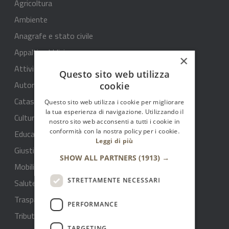
Agricoltura
Ambiente
Anagrafe e stato civile
Appalti pubblici
×
Attività produttive e commercio
Questo sito web utilizza
Autorizzazioni
cookie
Catasto e urbanistica
Questo sito web utilizza i cookie per migliorare
la tua esperienza di navigazione. Utilizzando il
Cultura e tempo libero
nostro sito web acconsenti a tutti i cookie in
conformità con la nostra policy per i cookie.
Educazione e formazione
Leggi di più
Giustizia e sicurezza pubblica
SHOW ALL PARTNERS
(1913) →
Mobilità e trasporti
STRETTAMENTE NECESSARI
Salute benessere e assistenza
Trasparenza rifiuti - ARERA
PERFORMANCE
Tributi e finanze
TARGETING