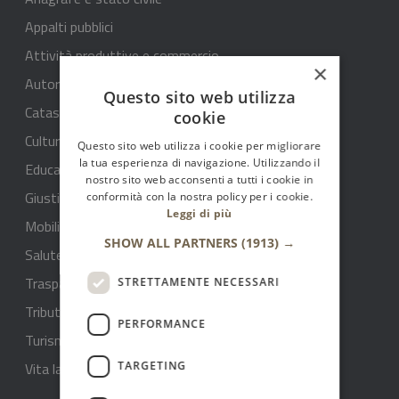
Appalti pubblici
Attività produttive e commercio
×
Autorizzazioni
Questo sito web utilizza
Catasto e urbanistica
cookie
Cultura e tempo libero
Questo sito web utilizza i cookie per migliorare
la tua esperienza di navigazione. Utilizzando il
Educazione e formazione
nostro sito web acconsenti a tutti i cookie in
Giustizia e sicurezza pubblica
conformità con la nostra policy per i cookie.
Leggi di più
Mobilità e trasporti
SHOW ALL PARTNERS
(1913) →
Salute benessere e assistenza
Trasparenza rifiuti - ARERA
STRETTAMENTE NECESSARI
Tributi e finanze
PERFORMANCE
Turismo
Vita lavorativa
TARGETING