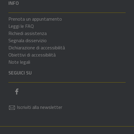
INFO
Prenota un appuntamento
Leggi le FAQ
Richiedi assistenza
Segnala disservizio
Dichiarazione di accessibilità
Obiettivi di accessibilità
Note legali
SEGUICI SU
Pagina Facebook del comune
Iscriviti alla newsletter
Sezione Link di servizio
Sezione Link Utili