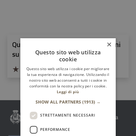
Quanto sono chiare le informazioni
×
su questa pagina?
Questo sito web utilizza
cookie
Valuta da 1 a 5 stelle la pagina
Questo sito web utilizza i cookie per migliorare
la tua esperienza di navigazione. Utilizzando il
Valuta 1 stelle su 5
Valuta 2 stelle su 5
Valuta 3 stelle su 5
Valuta 4 stelle su 5
Valuta 5 stelle su 5
nostro sito web acconsenti a tutti i cookie in
conformità con la nostra policy per i cookie.
Leggi di più
SHOW ALL PARTNERS
(1913) →
Comune Santo Stefano di Camastra
STRETTAMENTE NECESSARI
PERFORMANCE