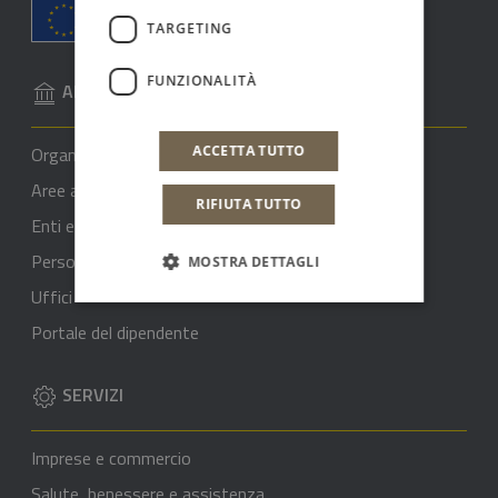
TARGETING
FUNZIONALITÀ
AMMINISTRAZIONE
Organi di governo
ACCETTA TUTTO
Aree amministrative
RIFIUTA TUTTO
Enti e Fondazioni
Personale
MOSTRA DETTAGLI
Uffici
Portale del dipendente
SERVIZI
Imprese e commercio
Salute, benessere e assistenza