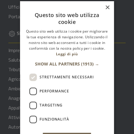
×
Uffici
Questo sito web utilizza
Portale del dipendente
cookie
Questo sito web utilizza i cookie per migliorare
SERVIZI
la tua esperienza di navigazione. Utilizzando il
nostro sito web acconsenti a tutti i cookie in
conformità con la nostra policy per i cookie.
Imprese e commercio
Leggi di più
Salute, benessere e assistenza
SHOW ALL PARTNERS
(1913) →
Tributi, finanze e contravvenzioni
STRETTAMENTE NECESSARI
Agricoltura
Ambiente
PERFORMANCE
Anagrafe e stato civile
TARGETING
Appalti pubblici
Attività produttive e commercio
FUNZIONALITÀ
Autorizzazioni