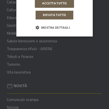
Catasto e urbanistica
ACCETTA TUTTO
Cultura e tempo libero
RIFIUTA TUTTO
Educazione e formazione
Giustizia e sicurezza pubblica
MOSTRA DETTAGLI
Mobilità e trasporti
Salute benessere e assistenza
Trasparenza rifiuti - ARERA
Tributi e finanze
Turismo
Vita lavorativa
NOVITÀ
Comunicati stampa
Notizie