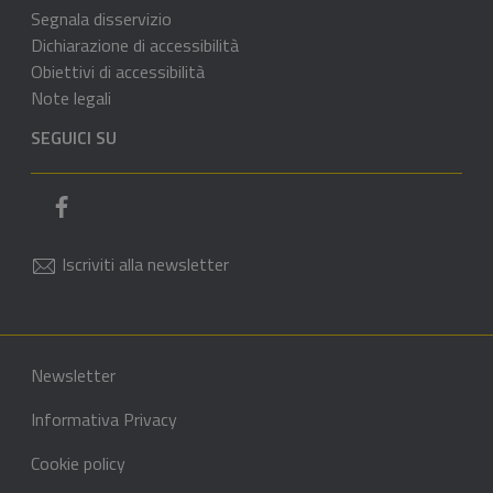
Segnala disservizio
Dichiarazione di accessibilità
Obiettivi di accessibilità
Note legali
SEGUICI SU
Pagina Facebook del comune
Iscriviti alla newsletter
Sezione Link di servizio
Sezione Link Utili
Newsletter
Informativa Privacy
Cookie policy