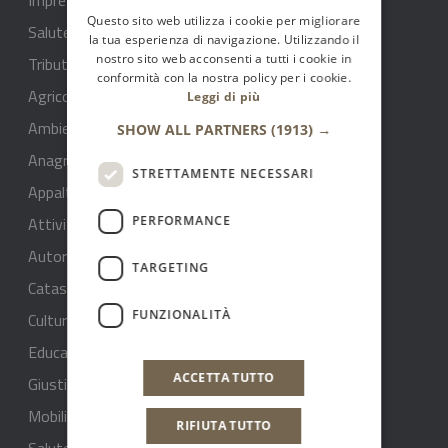
Questo sito web utilizza i cookie per migliorare
Salute, benessere e assistenza
la tua esperienza di navigazione. Utilizzando il
nostro sito web acconsenti a tutti i cookie in
Tributi, finanze e contravvenzioni
conformità con la nostra policy per i cookie.
Agricoltura
Leggi di più
Ambiente
SHOW ALL PARTNERS
(1913) →
Anagrafe e stato civile
STRETTAMENTE NECESSARI
Appalti pubblici
Attività produttive e commercio
PERFORMANCE
Autorizzazioni
TARGETING
Catasto e urbanistica
FUNZIONALITÀ
Cultura e tempo libero
Educazione e formazione
ACCETTA TUTTO
Giustizia e sicurezza pubblica
Mobilità e trasporti
RIFIUTA TUTTO
Salute benessere e assistenza