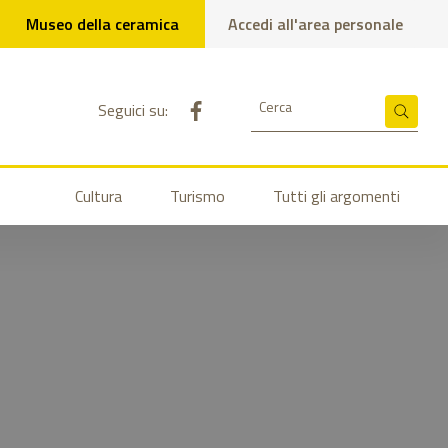
Museo della ceramica
Accedi all'area personale
Pagina Facebook del comune
Cerca
Seguici su:
Cerca
Cultura
Turismo
Tutti gli argomenti