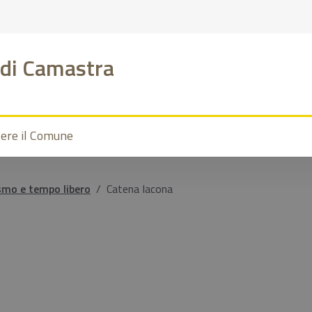
di Camastra
vere il Comune
smo e tempo libero
Catena Iacona