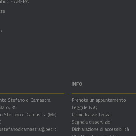
ifiuti - ARERA
nze
a
INFO
nto Stefano di Camastra
Prenota un appuntamento
ularo, 35
Leggi le FAQ
o Stefano di Camastra (Me)
Richiedi assistenza
0
Segnala disservizio
ostefanodicamastra@pec.it
Dichiarazione di accessibilità