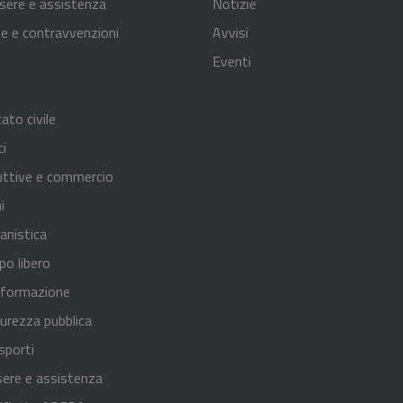
sere e assistenza
Notizie
nze e contravvenzioni
Avvisi
Eventi
ato civile
ci
uttive e commercio
i
anistica
po libero
 formazione
curezza pubblica
sporti
sere e assistenza