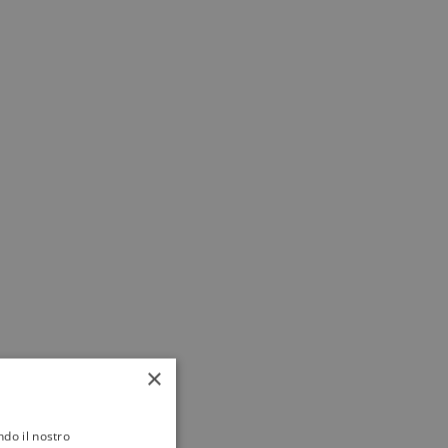
×
a
ndo il nostro