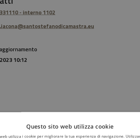
atti
 331110 - interno 1102
.iacona@santostefanodicamastra.eu
 aggiornamento
2023 10:12
Questo sito web utilizza cookie
 sono chiare le informazioni su quest
web utilizza i cookie per migliorare la tua esperienza di navigazione. Utilizza