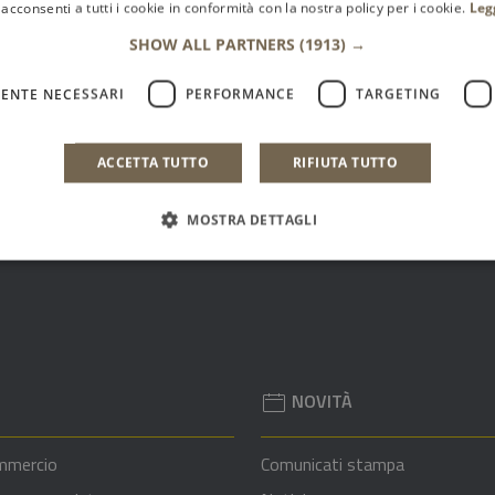
?
acconsenti a tutti i cookie in conformità con la nostra policy per i cookie.
Leg
SHOW ALL PARTNERS
(1913) →
stelle la pagina
le su 5
stelle su 5
a 3 stelle su 5
aluta 4 stelle su 5
Valuta 5 stelle su 5
ENTE NECESSARI
PERFORMANCE
TARGETING
ACCETTA TUTTO
RIFIUTA TUTTO
MOSTRA DETTAGLI
NOVITÀ
mmercio
Comunicati stampa