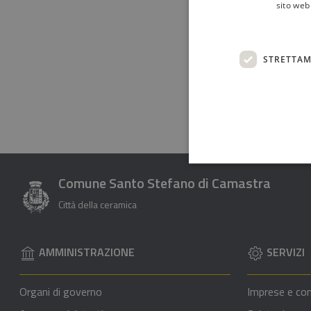
pagina
sito web 
Valuta da 1 a 5 
Valuta 1 stel
Valuta 2 
Valut
V
STRETTAM
Comune Santo Stefano di Camastra
Città della ceramica
AMMINISTRAZIONE
SERVIZI
Organi di governo
Imprese e co