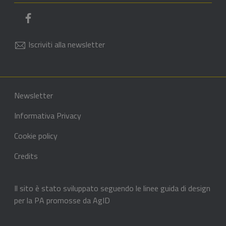
Pagina Facebook del comune
Iscriviti alla newsletter
Sezione Link di servizio
Sezione Link Utili
Newsletter
Informativa Privacy
Cookie policy
Credits
Il sito è stato sviluppato seguendo le linee guida di design
per la PA promosse da AgID