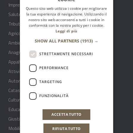
Imprese e commercio
Questo sito web utilizza i cookie per migliorare
Salute, benessere e assistenza
la tua esperienza di navigazione. Utilizzando il
nostro sito web acconsenti a tutti i cookie in
Tributi, finanze e contravvenzioni
conformità con la nostra policy per i cookie.
Leggi di più
Agricoltura
SHOW ALL PARTNERS
(1913) →
Ambiente
Anagrafe e stato civile
STRETTAMENTE NECESSARI
Appalti pubblici
PERFORMANCE
Attività produttive e commercio
Autorizzazioni
TARGETING
Catasto e urbanistica
FUNZIONALITÀ
Cultura e tempo libero
Educazione e formazione
ACCETTA TUTTO
Giustizia e sicurezza pubblica
Mobilità e trasporti
RIFIUTA TUTTO