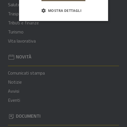
Salute benessere e assistenza
MOSTRA DETTAGLI
Trasparenza rifiuti - ARERA
Tributi e finanze
Turismo
Vita lavorativa
NOVITÀ
Comunicati stampa
Notizie
Avvisi
Eventi
DOCUMENTI