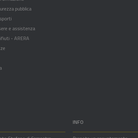
curezza pubblica
sporti
sere e assistenza
ifiuti - ARERA
nze
a
INFO