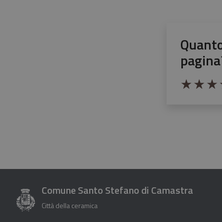
Quanto
pagina
Valuta da 1 a 5 
Valuta 1 stel
Valuta 2 
Valut
V
Comune Santo Stefano di Camastra
Città della ceramica