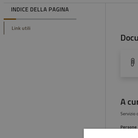
INDICE DELLA PAGINA
Link utili
Doc
A cu
Servizio
Persone
Elisa 