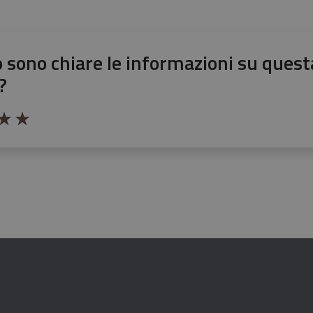
 sono chiare le informazioni su quest
?
stelle la pagina
le su 5
stelle su 5
a 3 stelle su 5
aluta 4 stelle su 5
Valuta 5 stelle su 5