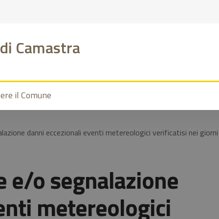
di Camastra
vere il Comune
lazione danni eccezionali eventi metereologici verificatisi nei gio
e e/o segnalazione
enti metereologici