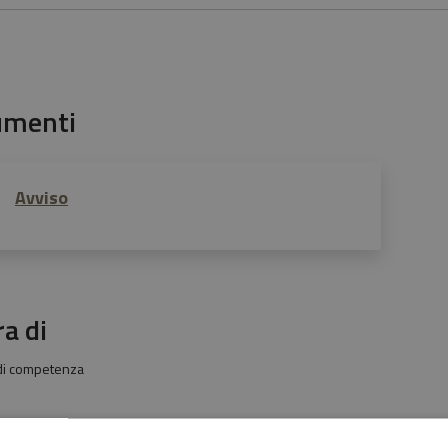
umenti
Avviso
ra di
 di competenza
Costanzo
Re Francesco