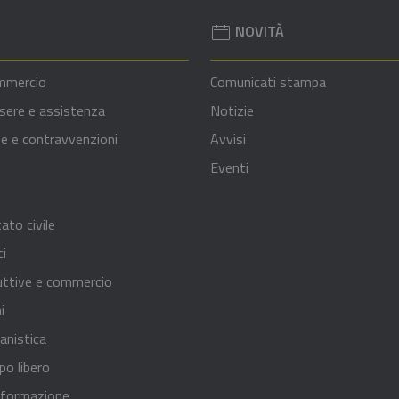
NOVITÀ
mmercio
Comunicati stampa
sere e assistenza
Notizie
nze e contravvenzioni
Avvisi
Eventi
ato civile
ci
uttive e commercio
i
anistica
po libero
 formazione