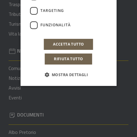
Trasparenza rifiuti - ARERA
TARGETING
Tributi e finanze
Turismo
FUNZIONALITÀ
Vita lavorativa
ACCETTA TUTTO
NOVITÀ
RIFIUTA TUTTO
Comunicati stampa
MOSTRA DETTAGLI
Notizie
Avvisi
Eventi
DOCUMENTI
Albo Pretorio