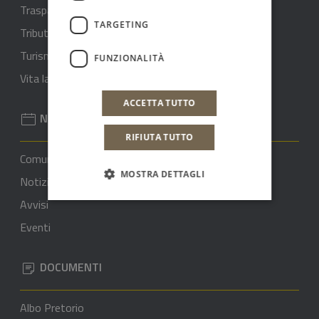
Trasparenza rifiuti - ARERA
TARGETING
Tributi e finanze
Turismo
FUNZIONALITÀ
Vita lavorativa
ACCETTA TUTTO
NOVITÀ
RIFIUTA TUTTO
Comunicati stampa
MOSTRA DETTAGLI
Notizie
Avvisi
Eventi
DOCUMENTI
Albo Pretorio