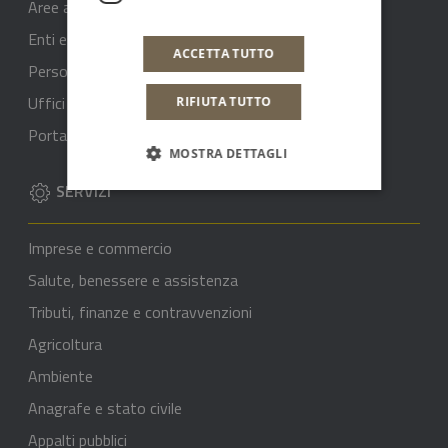
Aree amministrative
Enti e Fondazioni
ACCETTA TUTTO
Personale
Uffici
RIFIUTA TUTTO
Portale del dipendente
MOSTRA DETTAGLI
SERVIZI
Imprese e commercio
Salute, benessere e assistenza
Tributi, finanze e contravvenzioni
Agricoltura
Ambiente
Anagrafe e stato civile
Appalti pubblici