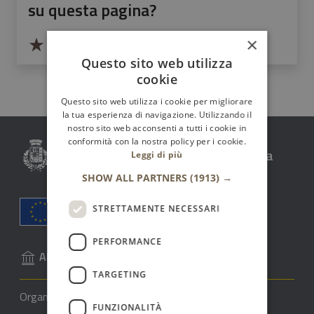
su questa pagina?
Valuta da 1 a 5 stelle la pagina
×
Valuta 1 stelle su 5
Valuta 2 stelle su 5
Valuta 3 stelle su 5
Valuta 4 stelle su 5
Valuta 5 stelle su 5
Questo sito web utilizza
cookie
Questo sito web utilizza i cookie per migliorare
la tua esperienza di navigazione. Utilizzando il
nostro sito web acconsenti a tutti i cookie in
conformità con la nostra policy per i cookie.
Comune Santo Stefano di Camastra
Leggi di più
SHOW ALL PARTNERS
(1913) →
STRETTAMENTE NECESSARI
PERFORMANCE
AMMINISTRAZIONE
TARGETING
Organi di governo
FUNZIONALITÀ