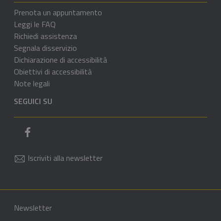
Prenota un appuntamento
Leggi le FAQ
Richiedi assistenza
Segnala disservizio
Dichiarazione di accessibilità
Obiettivi di accessibilità
Note legali
SEGUICI SU
Pagina Facebook del comune
Iscriviti alla newsletter
Sezione Link di servizio
Sezione Link Utili
Newsletter