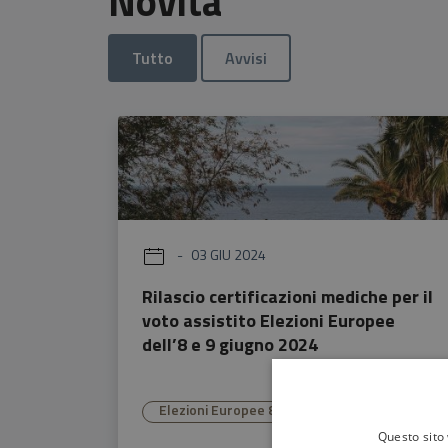
Novità
Tutto
Avvisi
03 GIU 2024
Rilascio certificazioni mediche per il
voto assistito Elezioni Europee
dell’8 e 9 giugno 2024
Elezioni Europee 8/9 giugno 2024
Questo sito 