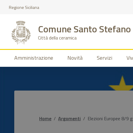
Vai al menu principale
Vai al contenuto principale
Vai al footer
Regione Siciliana
Comune Santo Stefano 
Città della ceramica
Amministrazione
Novità
Servizi
Vi
Home
Argomenti
Elezioni Europee 8/9 