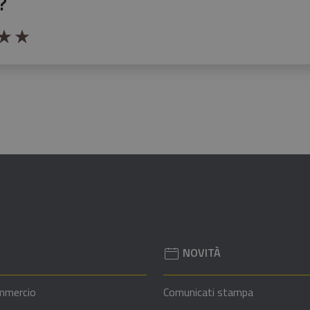
?
stelle la pagina
le su 5
stelle su 5
a 3 stelle su 5
aluta 4 stelle su 5
Valuta 5 stelle su 5
NOVITÀ
mmercio
Comunicati stampa