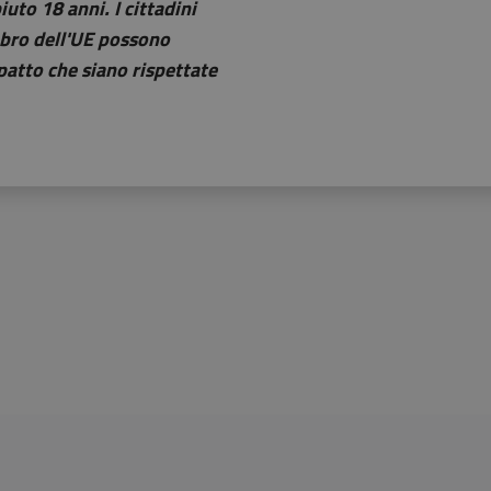
to 18 anni. I cittadini
mbro dell'UE possono
 patto che siano rispettate