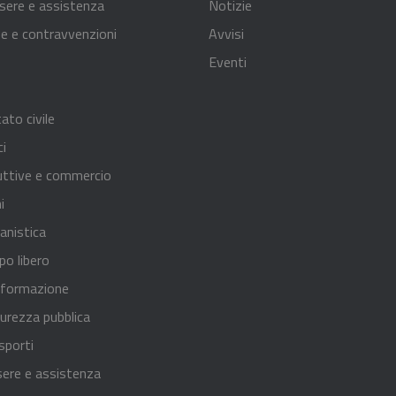
sere e assistenza
Notizie
nze e contravvenzioni
Avvisi
Eventi
ato civile
ci
uttive e commercio
i
anistica
po libero
 formazione
curezza pubblica
sporti
sere e assistenza