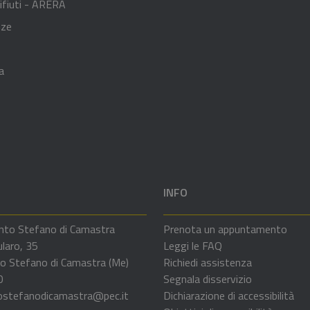
ifiuti - ARERA
nze
a
INFO
nto Stefano di Camastra
Prenota un appuntamento
ularo, 35
Leggi le FAQ
o Stefano di Camastra (Me)
Richiedi assistenza
0
Segnala disservizio
ostefanodicamastra@pec.it
Dichiarazione di accessibilità