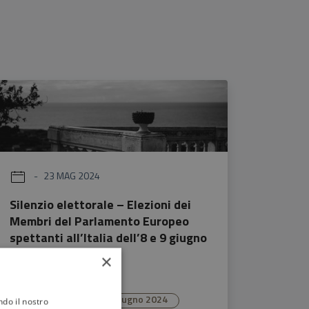
23 MAG 2024
Silenzio elettorale – Elezioni dei
Membri del Parlamento Europeo
spettanti all’Italia dell’8 e 9 giugno
2024
×
Elezioni Europee 8/9 giugno 2024
ndo il nostro