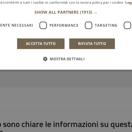
acconsenti a tutti i cookie in conformità con la nostra policy per i cookie.
Leg
Elezioni Europee 8/9 giugno 2024
SHOW ALL PARTNERS
(1913) →
ENTE NECESSARI
PERFORMANCE
TARGETING
LEGGI DI PIÙ
ACCETTA TUTTO
RIFIUTA TUTTO
1
2
3
4
5
Ultima
Pagina successiva
MOSTRA DETTAGLI
 sono chiare le informazioni su quest