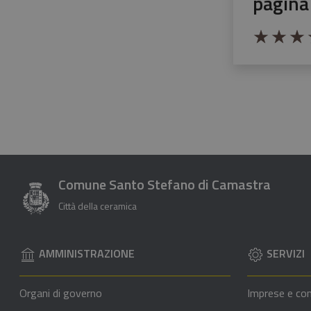
pagina
Valuta da 1 a 5 
Valuta 1 stel
Valuta 2 
Valut
V
Comune Santo Stefano di Camastra
Città della ceramica
AMMINISTRAZIONE
SERVIZI
Organi di governo
Imprese e co