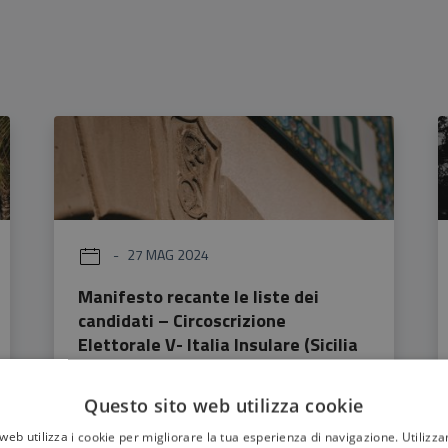
27 MAG 2024
Manifesto recante le liste dei
candidati – Circoscrizione
Elettorale V- Italia Insulare (Sicilia
– Sardegna) – Elezione dei Membri
del Parlamento Europeo spettanti
Questo sito web utilizza cookie
all’Italia dell’8 e 9 giugno 2024
web utilizza i cookie per migliorare la tua esperienza di navigazione. Utilizza