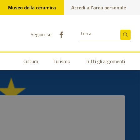
Museo della ceramica
Accedi all'area personale
Pagina Facebook del comune
Cerca
Seguici su:
Cerca
Cultura
Turismo
Tutti gli argomenti